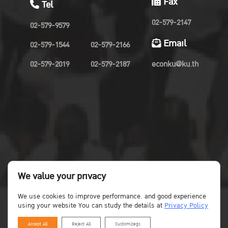
Fax
Tel
02-579-2147
02-579-9579
Email
02-579-1544
02-579-2166
02-579-2019
02-579-2187
econku@ku.th
We value your privacy
We use cookies to improve performance. and good experience
using your website You can study the details at
Privacy Policy
Accept All
Reject All
Customizegs