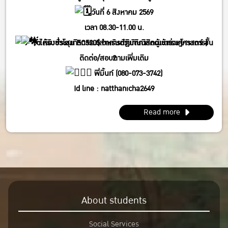
วันที่ 6 สิงหาคม 2569
เวลา 08.30-11.00 น.
ได้รับชั่วโมงกิจกรรม(สำหรับตัวแทนนิสิตผู้เข้าร่วมโครงการ)
ณ ห้องประชุม EC5205 อาคารปฏิบัติการคณะเศรษฐศาสตร์ ชั้น
ติดต่อ/สอบถามเพิ่มเติม
2
พี่มิ้นท์ (080-073-3742)
Id line : natthanicha2649
IG : @_m.mintt_
Read more
พี่โฟร์ (086-339-3381)
Id line : fourbrabra424
IG : @four_zapak
About students
Social Services