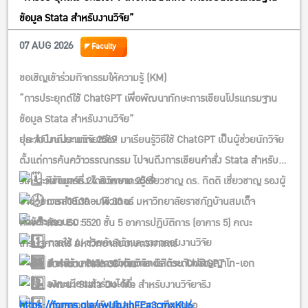
ข้อมูล Stata สำหรับงานวิจัย”
07 AUG 2026
Faculty
ขอเชิญเข้าร่วมกิจกรรมให้ความรู้ (KM)
“การประยุกต์ใช้ ChatGPT เพื่อพัฒนาทักษะการเขียนโปรแกรมฐาน
ข้อมูล Stata สำหรับงานวิจัย”
ประจำปีงบประมาณ 2569
ยุค AI มาถึงงานวิจัยแล้ว! มาเรียนรู้วิธีใช้ ChatGPT เป็นผู้ช่วยนักวิจัย
ตั้งแต่การค้นคว้าวรรณกรรม ไปจนถึงการเขียนคำสั่ง Stata สำหรับ
วิเคราะห์ข้อมูลจริง โดยวิทยากรผู้เชี่ยวชาญ ดร. กิตติ เชี่ยวชาญ รองผู้
วันจันทร์ที่ 24 สิงหาคม 2569
อำนวยการสำนักคอมพิวเตอร์ มหาวิทยาลัยราชภัฏบ้านสมเด็จ
เวลา 08.30 – 16.30 น.
เจ้าพระยา
หัวข้อการอบรม:
ห้อง EC 5520 ชั้น 5 อาคารปฏิบัติการ (อาคาร 5) คณะ
การใช้ AI ช่วยค้นคว้าและวางกรอบงานวิจัย
เศรษฐศาสตร์ มหาวิทยาลัยเกษตรศาสตร์
สำหรับ: คณาจารย์ นักวิจัย นิสิตระดับปริญญาโท-เอก
การสร้าง Stata Commands ด้วย ChatGPT
รับจำนวนจำกัด 30 ท่าน
ลงทะเบียนเข้าร่วมได้ที่:
พัฒนา Stata Do-file สำหรับงานวิจัยจริง
https://forms.gle/jwUbJihFEa3cmxKU6
ตรวจสอบผลลัพธ์และแนวทางศึกษาต่อ