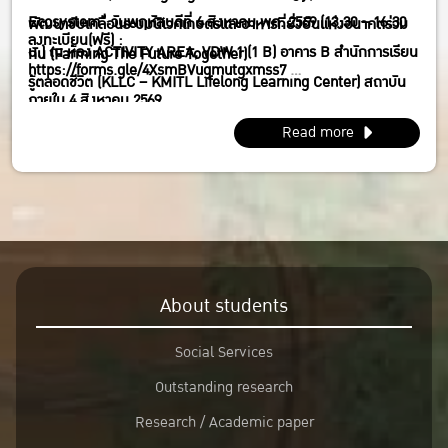
Ecosystem” วันพฤหัสบดีที่ 6 สิงหาคม พศ. 2569 (13:30 – 16:30
พัฒนาขับเคลื่อนระบบนิเวศเกษตรและอาหารที่ยั่งยืนแห่งอนาคตร่วม
ลงทะเบียน(ฟรี) :
น.) ณ ห้อง ACTIVITY AREA, VDW 1 (1 B) อาคาร B สำนักการเรียน
กัน (Farming The Future Together)
https://forms.gle/4XsmBVugmutgxmss7
รู้ตลอดชีวิต (KLLC – KMITL Lifelong Learning Center) สถาบัน
ภายใน 4 สิงหาคม 2569
เทคโนโลยีพระจอมเกล้าเจ้าคุณทหารลาดกระบัง กทม.
Read more
About students
Social Services
Outstanding research
Research / Academic paper