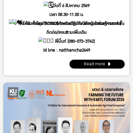
วันที่ 6 สิงหาคม 2569
เวลา 08.30-11.00 น.
ได้รับชั่วโมงกิจกรรม(สำหรับตัวแทนนิสิตผู้เข้าร่วมโครงการ)
ณ ห้องประชุม EC5205 อาคารปฏิบัติการคณะเศรษฐศาสตร์ ชั้น
ติดต่อ/สอบถามเพิ่มเติม
2
พี่มิ้นท์ (080-073-3742)
Id line : natthanicha2649
IG : @_m.mintt_
Read more
พี่โฟร์ (086-339-3381)
Id line : fourbrabra424
IG : @four_zapak