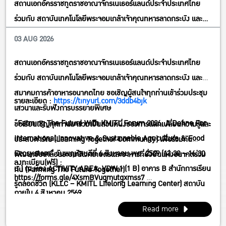
สถานเอกอัครราชทูตราชอาณาจักรเนเธอร์แลนด์ประจำประเทศไทย
ร่วมกับ สถาบันเทคโนโลยีพระจอมเกล้าเจ้าคุณทหารลาดกระบัง และ
สมาคมการค้าอาหารอนาคตไทย ขอเชิญผู้สนใจทุกท่านเข้าร่วมประชุม
03 AUG 2026
Meeting/Training/Seminar
เสวนาและรับฟังการบรรยายพิเศษ”Farming The Future With
สถานเอกอัครราชทูตราชอาณาจักรเนเธอร์แลนด์ประจำประเทศไทย
KMITL Forum 2026; A Define For International Innovative &
ร่วมกับ สถาบันเทคโนโลยีพระจอมเกล้าเจ้าคุณทหารลาดกระบัง และ
Sustainable Agriculture & FoodEcosystem” วันพฤหัสบดีที่ 6
สมาคมการค้าอาหารอนาคตไทย ขอเชิญผู้สนใจทุกท่านเข้าร่วมประชุม
สิงหาคม พศ. 2569 (13:30 – 16:30 น.) ณ ห้อง ACTIVITY AREA,
รายละเอียด :
https://tinyurl.com/3ddb4bjk
เสวนาและรับฟังการบรรยายพิเศษ
VDW 1 (1 B) อาคาร B สำนักการเรียนรู้ตลอดชีวิต (KLLC – KMITL
“Farming The Future With KMITL Forum 2026; A Define For
ขอเรียนเชิญทุกท่านมาร่วมเป็นส่วนหนึ่งของการแลกเปลี่ยนความรู้และ
Lifelong Learning Center) สถาบันเทคโนโลยีพระจอมเกล้าเจ้าคุณ
International Innovative & Sustainable Agriculture & Food
ประสบการ์ณ (Learning Together Community) เพื่อร่วมกัน
ทหารลาดกระบัง กทม.
Ecosystem” วันพฤหัสบดีที่ 6 สิงหาคม พศ. 2569 (13:30 – 16:30
พัฒนาขับเคลื่อนระบบนิเวศเกษตรและอาหารที่ยั่งยืนแห่งอนาคตร่วม
ลงทะเบียน(ฟรี) :
น.) ณ ห้อง ACTIVITY AREA, VDW 1 (1 B) อาคาร B สำนักการเรียน
กัน (Farming The Future Together)
https://forms.gle/4XsmBVugmutgxmss7
รู้ตลอดชีวิต (KLLC – KMITL Lifelong Learning Center) สถาบัน
ภายใน 4 สิงหาคม 2569
เทคโนโลยีพระจอมเกล้าเจ้าคุณทหารลาดกระบัง กทม.
Read more