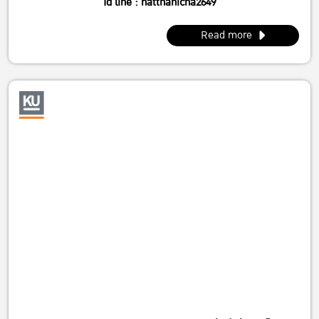
Id line : natthanicha2649
IG : @_m.mintt_
Read more
พี่โฟร์ (086-339-3381)
Id line : fourbrabra424
IG : @four_zapak