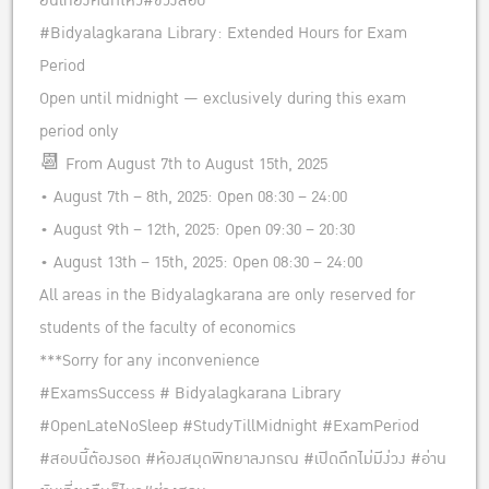
ยันเที่ยงคืนก็ไหว#ช่วงสอบ
#Bidyalagkarana Library: Extended Hours for Exam
Period
Open until midnight — exclusively during this exam
period only
📆 From August 7th to August 15th, 2025
• August 7th – 8th, 2025: Open 08:30 – 24:00
• August 9th – 12th, 2025: Open 09:30 – 20:30
• August 13th – 15th, 2025: Open 08:30 – 24:00
All areas in the Bidyalagkarana are only reserved for
students of the faculty of economics
***Sorry for any inconvenience
#ExamsSuccess # Bidyalagkarana Library
#OpenLateNoSleep #StudyTillMidnight #ExamPeriod
#สอบนี้ต้องรอด #ห้องสมุดพิทยาลงกรณ #เปิดดึกไม่มีง่วง #อ่าน