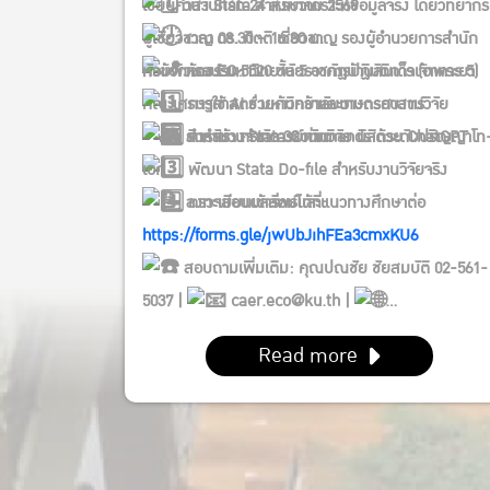
เขียนคำสั่ง Stata สำหรับวิเคราะห์ข้อมูลจริง โดยวิทยากร
วันจันทร์ที่ 24 สิงหาคม 2569
ผู้เชี่ยวชาญ ดร. กิตติ เชี่ยวชาญ รองผู้อำนวยการสำนัก
เวลา 08.30 – 16.30 น.
คอมพิวเตอร์ มหาวิทยาลัยราชภัฏบ้านสมเด็จเจ้าพระยา
หัวข้อการอบรม:
ห้อง EC 5520 ชั้น 5 อาคารปฏิบัติการ (อาคาร 5)
การใช้ AI ช่วยค้นคว้าและวางกรอบงานวิจัย
คณะเศรษฐศาสตร์ มหาวิทยาลัยเกษตรศาสตร์
สำหรับ: คณาจารย์ นักวิจัย นิสิตระดับปริญญาโท
การสร้าง Stata Commands ด้วย ChatGPT
รับจำนวนจำกัด 30 ท่าน
เอก
พัฒนา Stata Do-file สำหรับงานวิจัยจริง
ลงทะเบียนเข้าร่วมได้ที่:
ตรวจสอบผลลัพธ์และแนวทางศึกษาต่อ
https://forms.gle/jwUbJihFEa3cmxKU6
สอบถามเพิ่มเติม: คุณปณชัย ชัยสมบัติ 02-561-
5037 |
caer.eco@ku.th |
https://caer.eco.ku.ac.th/
Read more