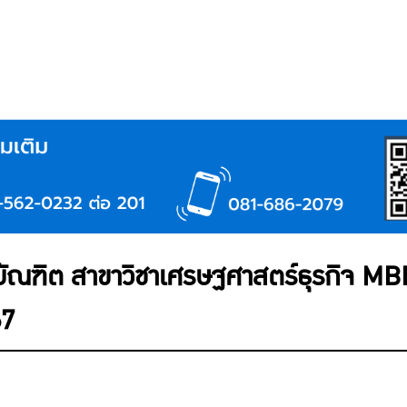
ิต สาขาวิชาเศรษฐศาสตร์ธุรกิจ MBE รุ่
67