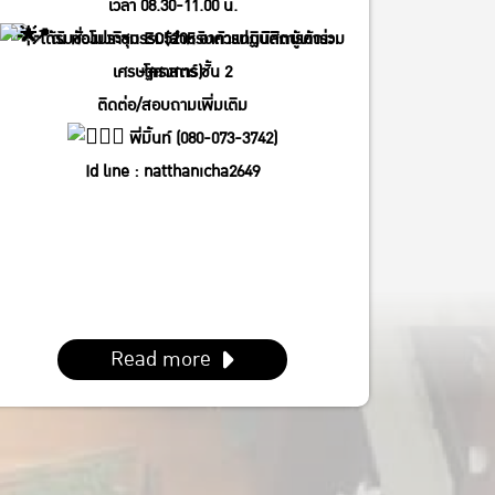
เวลา 08.30-11.00 น.
ได้รับชั่วโมงกิจกรรม(สำหรับตัวแทนนิสิตผู้เข้าร่วม
ณ ห้องประชุม EC5205 อาคารปฏิบัติการคณะ
โครงการ)
เศรษฐศาสตร์ ชั้น 2
ติดต่อ/สอบถามเพิ่มเติม
พี่มิ้นท์ (080-073-3742)
Id line : natthanicha2649
IG : @_m.mintt_
พี่โฟร์ (086-339-3381)
Id line : fourbrabra424
IG : @four_zapak
Read more