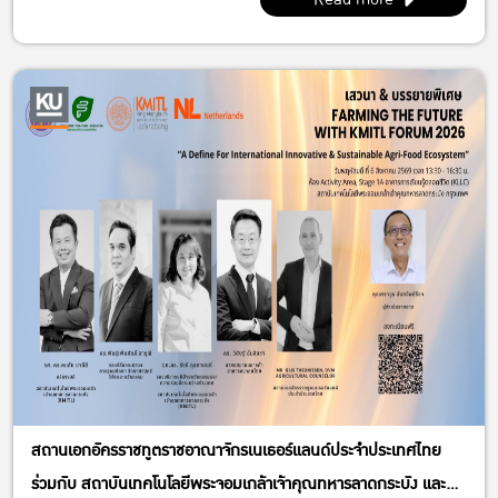
พี่โฟร์ (086-339-3381)
Id line : fourbrabra424
IG : @four_zapak
สถานเอกอัครราชทูตราชอาณาจักรเนเธอร์แลนด์ประจำประเทศไทย
ร่วมกับ สถาบันเทคโนโลยีพระจอมเกล้าเจ้าคุณทหารลาดกระบัง และ