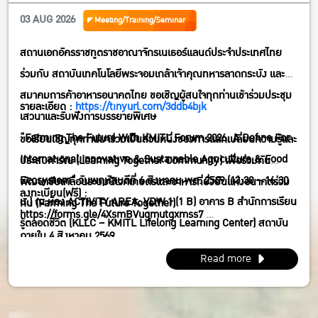
สมาคมการค้าอาหารอนาคตไทย ขอเชิญผู้สนใจทุกท่านเข้าร่วมประชุม
03 AUG 2026
Meeting/Training/Seminar
เสวนาและรับฟังการบรรยายพิเศษ”Farming The Future With
สถานเอกอัครราชทูตราชอาณาจักรเนเธอร์แลนด์ประจำประเทศไทย
KMITL Forum 2026; A Define For International Innovative &
ร่วมกับ สถาบันเทคโนโลยีพระจอมเกล้าเจ้าคุณทหารลาดกระบัง และ
Sustainable Agriculture & FoodEcosystem” วันพฤหัสบดีที่ 6
สมาคมการค้าอาหารอนาคตไทย ขอเชิญผู้สนใจทุกท่านเข้าร่วมประชุม
สิงหาคม พศ. 2569 (13:30 – 16:30 น.) ณ ห้อง ACTIVITY AREA,
รายละเอียด :
https://tinyurl.com/3ddb4bjk
เสวนาและรับฟังการบรรยายพิเศษ
VDW 1 (1 B) อาคาร B สำนักการเรียนรู้ตลอดชีวิต (KLLC – KMITL
“Farming The Future With KMITL Forum 2026; A Define For
ขอเรียนเชิญทุกท่านมาร่วมเป็นส่วนหนึ่งของการแลกเปลี่ยนความรู้และ
Lifelong Learning Center) สถาบันเทคโนโลยีพระจอมเกล้าเจ้าคุณ
International Innovative & Sustainable Agriculture & Food
ประสบการ์ณ (Learning Together Community) เพื่อร่วมกัน
ทหารลาดกระบัง กทม.
Ecosystem” วันพฤหัสบดีที่ 6 สิงหาคม พศ. 2569 (13:30 – 16:30
พัฒนาขับเคลื่อนระบบนิเวศเกษตรและอาหารที่ยั่งยืนแห่งอนาคตร่วม
ลงทะเบียน(ฟรี) :
น.) ณ ห้อง ACTIVITY AREA, VDW 1 (1 B) อาคาร B สำนักการเรียน
กัน (Farming The Future Together)
https://forms.gle/4XsmBVugmutgxmss7
รู้ตลอดชีวิต (KLLC – KMITL Lifelong Learning Center) สถาบัน
ภายใน 4 สิงหาคม 2569
เทคโนโลยีพระจอมเกล้าเจ้าคุณทหารลาดกระบัง กทม.
Read more