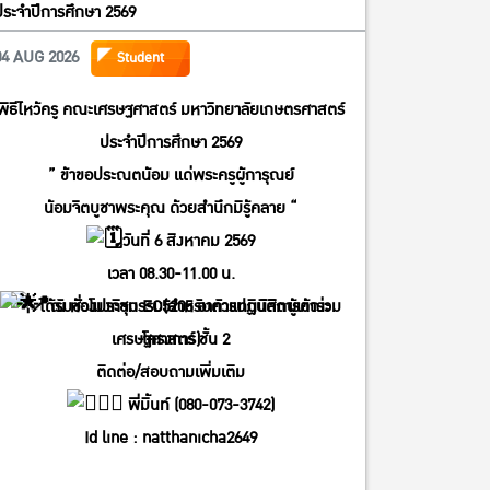
ประจำปีการศึกษา 2569
04 AUG 2026
Student
พิธีไหว้ครู คณะเศรษฐศาสตร์ มหาวิทยาลัยเกษตรศาสตร์
ประจำปีการศึกษา 2569
” ข้าขอประณตน้อม แด่พระครูผู้การุณย์
น้อมจิตบูชาพระคุณ ด้วยสำนึกมิรู้คลาย “
วันที่ 6 สิงหาคม 2569
เวลา 08.30-11.00 น.
ได้รับชั่วโมงกิจกรรม(สำหรับตัวแทนนิสิตผู้เข้าร่วม
ณ ห้องประชุม EC5205 อาคารปฏิบัติการคณะ
โครงการ)
เศรษฐศาสตร์ ชั้น 2
ติดต่อ/สอบถามเพิ่มเติม
พี่มิ้นท์ (080-073-3742)
Id line : natthanicha2649
IG : @_m.mintt_