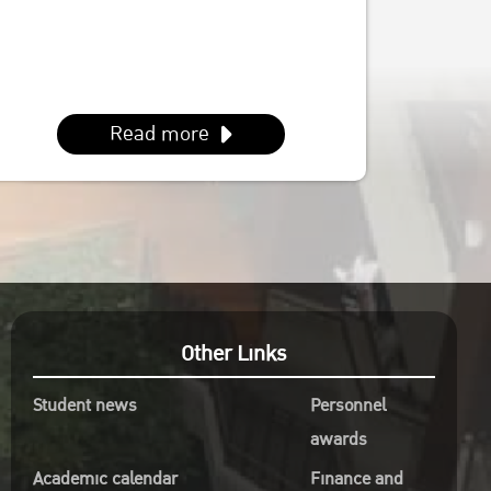
พี่โฟร์ (086-339-3381)
Id line : fourbrabra424
IG : @four_zapak
Read more
Other Links
Student news
Personnel
awards
Academic calendar
Finance and