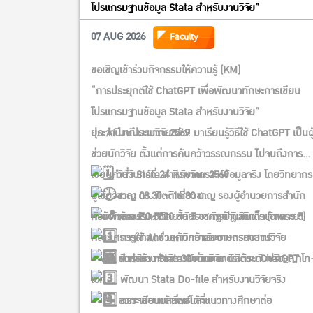
โปรแกรมฐานข้อมูล Stata สำหรับงานวิจัย”
07 AUG 2026
Faculty
ขอเชิญเข้าร่วมกิจกรรมให้ความรู้ (KM)
“การประยุกต์ใช้ ChatGPT เพื่อพัฒนาทักษะการเขียน
โปรแกรมฐานข้อมูล Stata สำหรับงานวิจัย”
ประจำปีงบประมาณ 2569
ยุค AI มาถึงงานวิจัยแล้ว! มาเรียนรู้วิธีใช้ ChatGPT เป็นผู
ช่วยนักวิจัย ตั้งแต่การค้นคว้าวรรณกรรม ไปจนถึงการ
เขียนคำสั่ง Stata สำหรับวิเคราะห์ข้อมูลจริง โดยวิทยากร
วันจันทร์ที่ 24 สิงหาคม 2569
ผู้เชี่ยวชาญ ดร. กิตติ เชี่ยวชาญ รองผู้อำนวยการสำนัก
เวลา 08.30 – 16.30 น.
คอมพิวเตอร์ มหาวิทยาลัยราชภัฏบ้านสมเด็จเจ้าพระยา
หัวข้อการอบรม:
ห้อง EC 5520 ชั้น 5 อาคารปฏิบัติการ (อาคาร 5)
การใช้ AI ช่วยค้นคว้าและวางกรอบงานวิจัย
คณะเศรษฐศาสตร์ มหาวิทยาลัยเกษตรศาสตร์
สำหรับ: คณาจารย์ นักวิจัย นิสิตระดับปริญญาโท
การสร้าง Stata Commands ด้วย ChatGPT
รับจำนวนจำกัด 30 ท่าน
เอก
พัฒนา Stata Do-file สำหรับงานวิจัยจริง
ลงทะเบียนเข้าร่วมได้ที่:
ตรวจสอบผลลัพธ์และแนวทางศึกษาต่อ