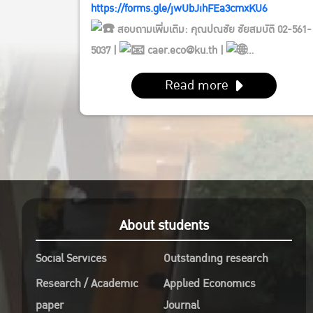
https://forms.gle/jwUbJihFEa3cmxKU6
สอบถามเพิ่มเติม: คุณปณชัย ชัยสมบัติ 02-561-
5037 |
caer.eco@ku.th |
https://caer.eco.ku.ac.th/
Read more
About students
Social Services
Outstanding research
Research / Academic
Applied Economics
paper
Journal