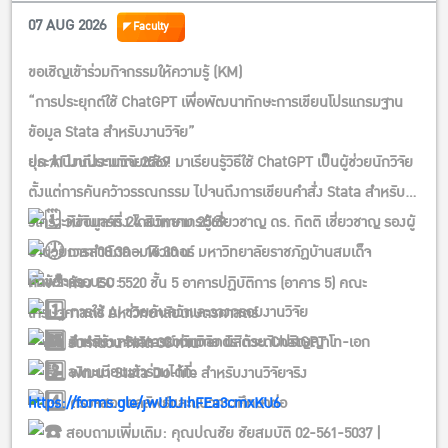
07 AUG 2026
Faculty
ขอเชิญเข้าร่วมกิจกรรมให้ความรู้ (KM)
“การประยุกต์ใช้ ChatGPT เพื่อพัฒนาทักษะการเขียนโปรแกรมฐาน
ข้อมูล Stata สำหรับงานวิจัย”
ประจำปีงบประมาณ 2569
ยุค AI มาถึงงานวิจัยแล้ว! มาเรียนรู้วิธีใช้ ChatGPT เป็นผู้ช่วยนักวิจัย
ตั้งแต่การค้นคว้าวรรณกรรม ไปจนถึงการเขียนคำสั่ง Stata สำหรับ
วิเคราะห์ข้อมูลจริง โดยวิทยากรผู้เชี่ยวชาญ ดร. กิตติ เชี่ยวชาญ รองผู้
วันจันทร์ที่ 24 สิงหาคม 2569
อำนวยการสำนักคอมพิวเตอร์ มหาวิทยาลัยราชภัฏบ้านสมเด็จ
เวลา 08.30 – 16.30 น.
เจ้าพระยา
หัวข้อการอบรม:
ห้อง EC 5520 ชั้น 5 อาคารปฏิบัติการ (อาคาร 5) คณะ
การใช้ AI ช่วยค้นคว้าและวางกรอบงานวิจัย
เศรษฐศาสตร์ มหาวิทยาลัยเกษตรศาสตร์
สำหรับ: คณาจารย์ นักวิจัย นิสิตระดับปริญญาโท-เอก
การสร้าง Stata Commands ด้วย ChatGPT
รับจำนวนจำกัด 30 ท่าน
ลงทะเบียนเข้าร่วมได้ที่:
พัฒนา Stata Do-file สำหรับงานวิจัยจริง
https://forms.gle/jwUbJihFEa3cmxKU6
ตรวจสอบผลลัพธ์และแนวทางศึกษาต่อ
สอบถามเพิ่มเติม: คุณปณชัย ชัยสมบัติ 02-561-5037 |