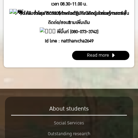
เวลา 08.30-11.00 น.
ได้รับชั่วโมงกิจกรรม(สำหรับตัวแทนนิสิตผู้เข้าร่วมโครงการ)
ณ ห้องประชุม EC5205 อาคารปฏิบัติการคณะเศรษฐศาสตร์ ชั้น
ติดต่อ/สอบถามเพิ่มเติม
2
พี่มิ้นท์ (080-073-3742)
Id line : natthanicha2649
IG : @_m.mintt_
Read more
พี่โฟร์ (086-339-3381)
Id line : fourbrabra424
IG : @four_zapak
About students
Social Services
Outstanding research