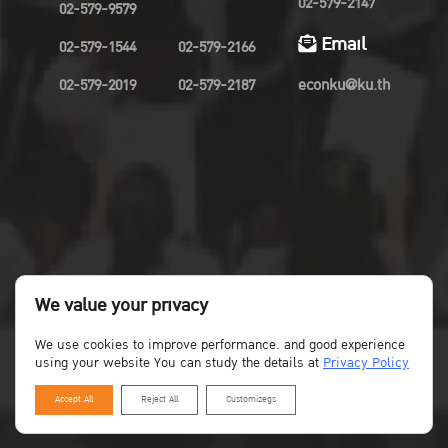
02-579-2147
02-579-9579
Email
02-579-1544
02-579-2166
02-579-2019
02-579-2187
econku@ku.th
We value your privacy
We use cookies to improve performance. and good experience
using your website You can study the details at
Privacy Policy
Accept All
Reject All
Customizegs
Copyright©Faculty of Economics KU