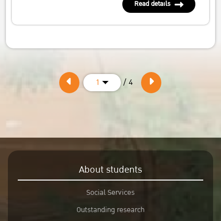
Read details
/ 4
1
About students
Social Services
Outstanding research