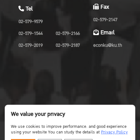
Fax
Tel
02-579-2147
02-579-9579
Email
02-579-1544
02-579-2166
02-579-2019
02-579-2187
econku@ku.th
We value your privacy
We use cookies to improve performance. and good experience
using your website You can study the details at
Privacy Policy