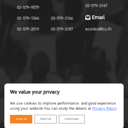
02-579-2147
02-579-9579
Email
02-579-1544
02-579-2166
02-579-2019
02-579-2187
econku@ku.th
We value your privacy
We use cookies to improve performance. and good experience
using your website You can study the details at
Privacy Policy
Accept All
Reject All
Customizegs
Copyright©Faculty of Economics KU