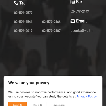
Fax
Tel
02-579-2147
02-579-9579
Email
02-579-1544
02-579-2166
02-579-2019
02-579-2187
econku@ku.th
We value your privacy
We use cookies to improve performance. and good experience
using your website You can study the details at
Privacy Policy
Accept All
Reject All
Customizegs