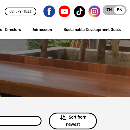
TH
EN
02-579-1544
of Directors
Admission
Sustainable Development Goals
Sort from
newest