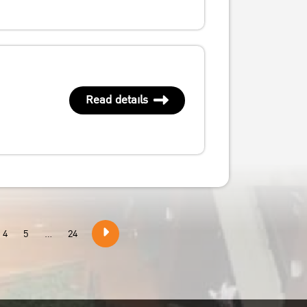
Read details
4
5
...
24