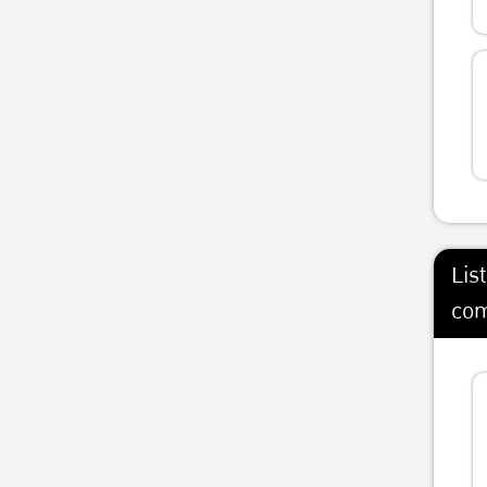
Lis
com