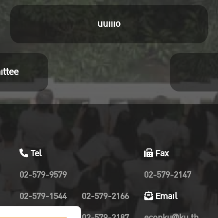
uuiiio
ittee
Tel
Fax
02-579-9579
02-579-2147
02-579-1544
02-579-2166
Email
02-579-2019
02-579-2187
econku@ku.th