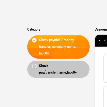
Category
Announc
รายก
Check payable / money
transfer, company name,
faculty
Check
pay/transfer,name,faculty