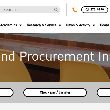
02-579-9579
Academics
Research & Service
News & Activity
Board 
and Procurement In
Check pay / transfer