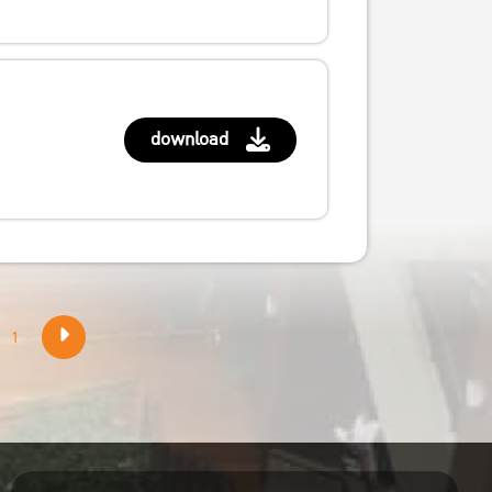
download
1