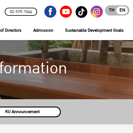
TH
EN
02-579-1544
of Directors
Admission
Sustainable Development Goals
formation
KU Announcement