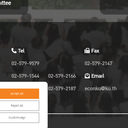
ittee
Tel
Fax
02-579-9579
02-579-2147
02-579-1544
02-579-2166
Email
02-579-2019
02-579-2187
econku@ku.th
Accept All
Reject All
Customizegs