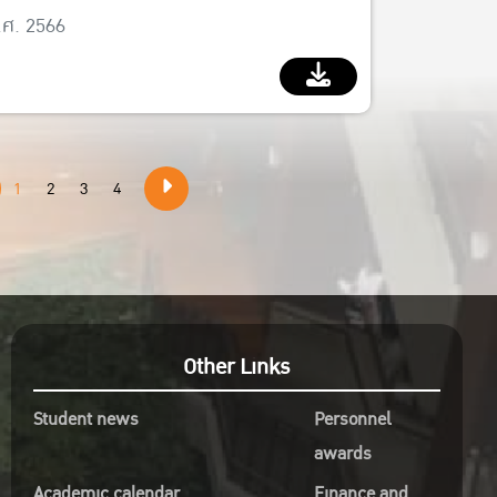
ratives
.ศ. 2566
1
2
3
4
Other Links
Student news
Personnel
awards
Academic calendar
Finance and