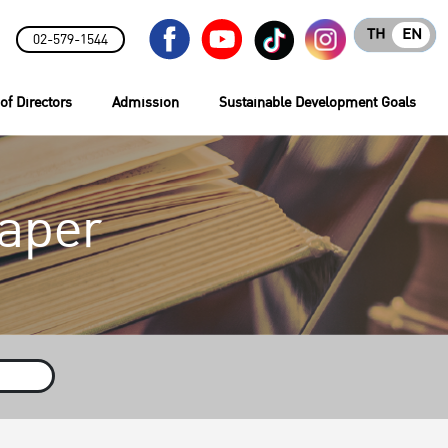
TH
EN
02-579-1544
of Directors
Admission
Sustainable Development Goals
aper