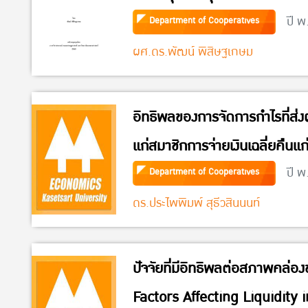
ออก (Success Factors in L
ปี พ
Department of Cooperatives
and Durian Supply Chain In
ผศ.ดร.พัฒน์ พิสิษฐเกษม
Eastern Agricultural Cooper
อิทธิพลของการจัดการกำไรที่ส่ง
แก่สมาชิกการจ่ายเงินเฉลี่ยคืนแ
โบนัสกรรมการและเจ้าหน้าที่ขอ
ปี พ
Department of Cooperatives
ประเทศไทย
ดร.ประไพพิมพ์ สุธีวสินนนท์
ปัจจัยที่มีอิทธิพลต่อสภาพคล่
Factors Affecting Liquidity 