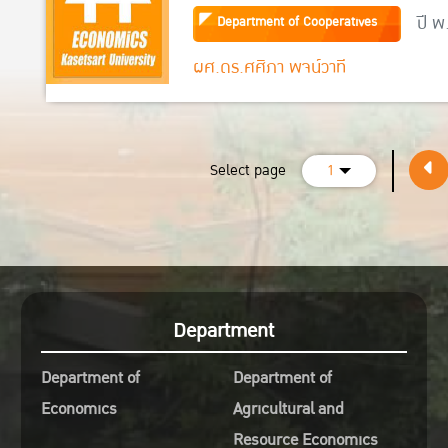
Savings and Credits Co-ope
ปี พ
Department of Cooperatives
ผศ.ดร.ศศิภา พจน์วาที
Select page
1
Department
Department of
Department of
Economics
Agricultural and
Resource Economics