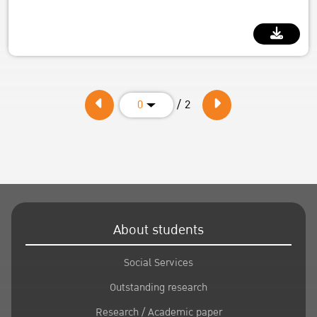
/ 2
0
About students
Social Services
Outstanding research
Research / Academic paper