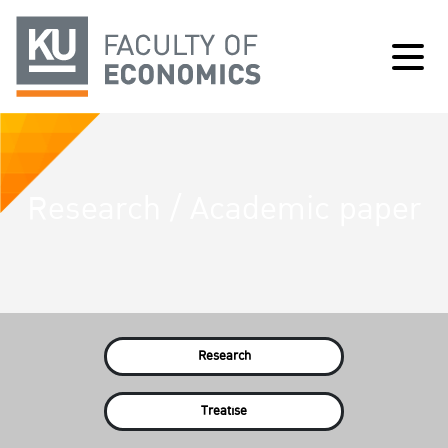
Research / Academic paper
Research
Treatise