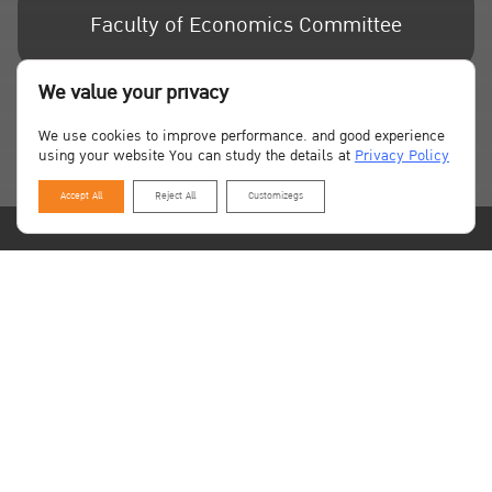
Faculty of Economics Committee
We value your privacy
Board of Directors
We use cookies to improve performance. and good experience
using your website You can study the details at
Privacy Policy
Accept All
Reject All
Customizegs
Fax
Tel
02-579-2147
02-579-9579