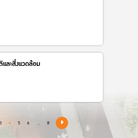
และสิ่งแวดล้อม
3
4
5
6
...
8