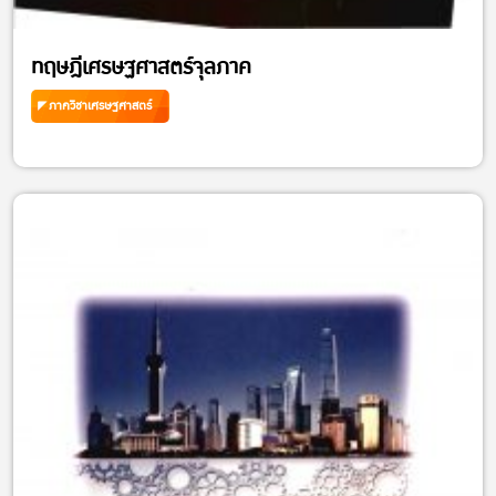
ทฤษฎีเศรษฐศาสตร์จุลภาค
ภาควิชาเศรษฐศาสตร์