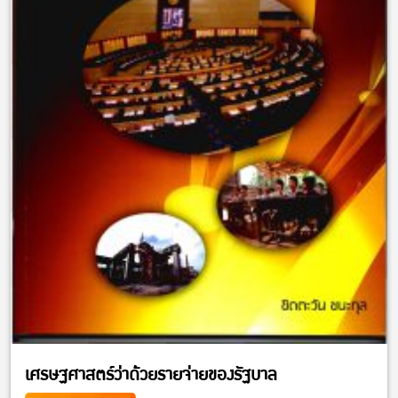
เศรษฐศาสตร์ว่าด้วยรายจ่ายของรัฐบาล